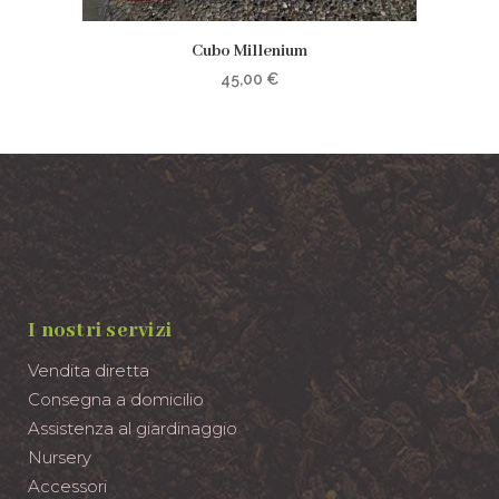
Cubo Millenium
45,00
€
I nostri servizi
Vendita diretta
Consegna a domicilio
Assistenza al giardinaggio
Nursery
Accessori