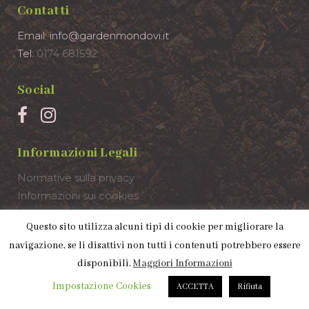
Contatti
Email: info@gardenmondovi.it
Tel:
0174 681592
Social
Informazioni Legali
Normative sulla privacy
Informazioni sui cookies
Partita IVA: 03736380043
Questo sito utilizza alcuni tipi di cookie per migliorare la
navigazione, se li disattivi non tutti i contenuti potrebbero essere
disponibili.
Maggiori Informazioni
Impostazione Cookies
ACCETTA
Rifiuta