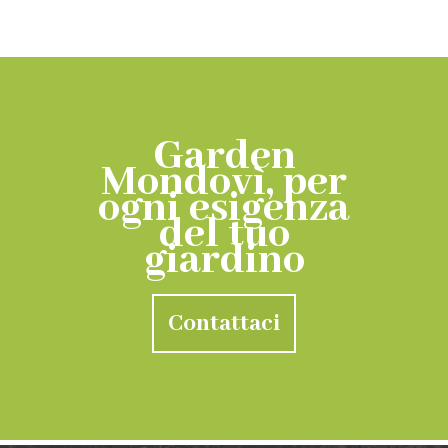
Garden
Mondovì, per
ogni esigenza
del tuo
giardino
Contattaci